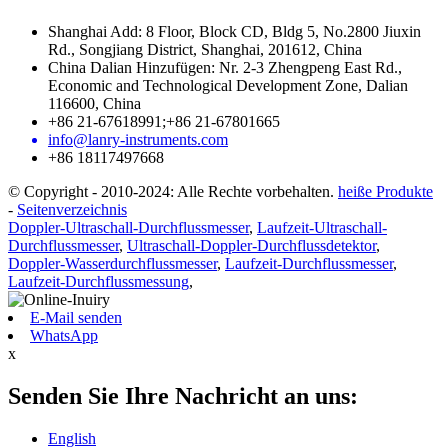
Shanghai Add: 8 Floor, Block CD, Bldg 5, No.2800 Jiuxin
Rd., Songjiang District, Shanghai, 201612, China
China Dalian Hinzufügen: Nr. 2-3 Zhengpeng East Rd.,
Economic and Technological Development Zone, Dalian
116600, China
+86 21-67618991;+86 21-67801665
info@lanry-instruments.com
+86 18117497668
© Copyright - 2010-2024: Alle Rechte vorbehalten.
heiße Produkte
-
Seitenverzeichnis
Doppler-Ultraschall-Durchflussmesser
,
Laufzeit-Ultraschall-
Durchflussmesser
,
Ultraschall-Doppler-Durchflussdetektor
,
Doppler-Wasserdurchflussmesser
,
Laufzeit-Durchflussmesser
,
Laufzeit-Durchflussmessung
,
E-Mail senden
WhatsApp
x
Senden Sie Ihre Nachricht an uns:
English