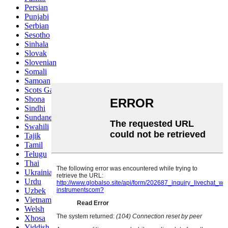
Persian
Punjabi
Serbian
Sesotho
Sinhala
Slovak
Slovenian
Somali
Samoan
Scots Gaelic
Shona
Sindhi
Sundanese
Swahili
Tajik
Tamil
Telugu
Thai
Ukrainian
Urdu
Uzbek
Vietnamese
Welsh
Xhosa
Yiddish