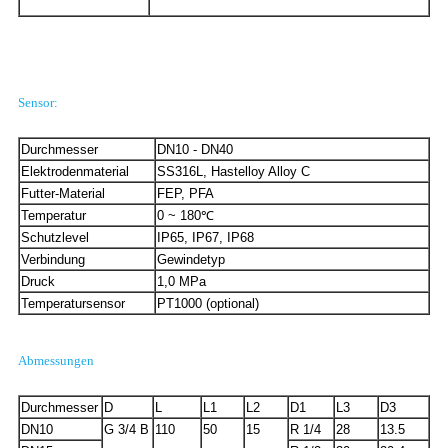
Sensor:
Durchmesser
DN10 - DN40
Elektrodenmaterial
SS316L, Hastelloy Alloy C
Futter-Material
FEP, PFA
Temperatur
0 ~ 180℃
Schutzlevel
IP65, IP67, IP68
Verbindung
Gewindetyp
Druck
1,0 MPa
Temperatursensor
PT1000 (optional)
Abmessungen
Durchmesser
D
L
L1
L2
D1
L3
D3
DN10
G 3/4 B
110
50
15
R 1/4
28
13.5