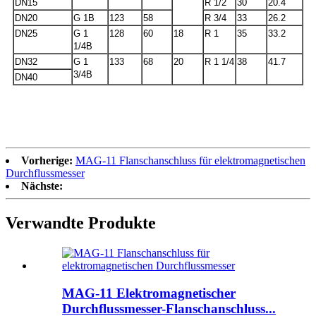
DN15
R 1/2
30
20.4
DN20
G 1B
123
58
R 3/4
33
26.2
DN25
G 1
128
60
18
R 1
35
33.2
1/4B
DN32
G 1
133
68
20
R 1 1/4
38
41.7
3/4B
DN40
Vorherige:
MAG-11 Flanschanschluss für elektromagnetischen
Durchflussmesser
Nächste:
Verwandte Produkte
MAG-11 Elektromagnetischer
Durchflussmesser-Flanschanschluss...