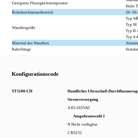
Geeignete Flüssigkeitstemperatur
Hohe T
Rohrdurchmesserbereich
20–50 
Typ S
4
Typ M 
Wandlergröße
Typ B 4
Typ A 4
Material des Wandlers
Alumin
Kabellänge
Standa
Konfigurationscode
TF1100-CH
Handliches Ultraschall-Durchflussmessg
Stromversorgung
A 85-265VAC
Ausgabeauswahl 1
N Nicht verfügbar
2 RS232