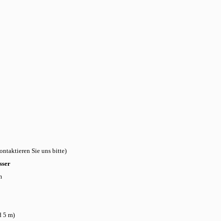
taktieren Sie uns bitte)
sser
m
 5 m)