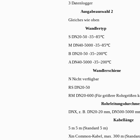
3 Datenlogger
Ausgabeauswahl 2
Gleiches wie oben
Wandlertyp
S DN20-50 -35~85℃
M DN40-5000 -35~85℃
B DN20-50 -35~200℃
A DN40-5000 -35~200℃
Wandlerschiene
N Nicht verfügbar
RS DN20-50
RM DN20-600 (Für größere Rohrgrößen kon
Rohrleitungsdurchme
DNX, z. B. DN20-20 mm, DN500-5000 m
Kabellänge
5 m 5 m (Standard 5 m)
Xm Common-Kabel, max. 300 m (Standard