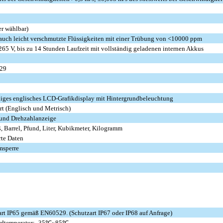
r wählbar)
 auch leicht verschmutzte Flüssigkeiten mit einer Trübung von <10000 ppm
65 V, bis zu 14 Stunden Laufzeit mit vollständig geladenen internen Akkus
29
elliges englisches LCD-Grafikdisplay mit Hintergrundbeleuchtung
rt (Englisch und Metrisch)
 und Drehzahlanzeige
, Barrel, Pfund, Liter, Kubikmeter, Kilogramm
rte Daten
msperre
rt IP65 gemäß EN60529. (Schutzart IP67 oder IP68 auf Anfrage)
rdtemperatur: -35℃~85℃