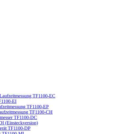
t Laufzeitmessung TF1100-EC
TF1100-EI
aufzeitmessung TF1100-EP
 Laufzeitmessung TF1100-CH
ssmesser TF1100-DC
I (Einsteckversion)
gerät TF1100-DP
er TF1100-MI