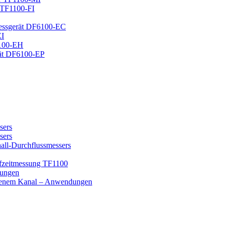
 TF1100-FI
messgerät DF6100-EC
EI
6100-EH
rät DF6100-EP
sers
sers
all-Durchflussmessers
ufzeitmessung TF1100
dungen
ffenem Kanal – Anwendungen