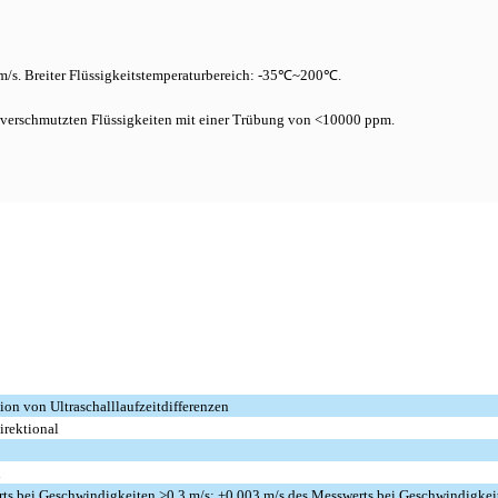
 m/s. Breiter Flüssigkeitstemperaturbereich: -35℃~200℃.
ht verschmutzten Flüssigkeiten mit einer Trübung von <10000 ppm.
tion von Ultraschalllaufzeitdifferenzen
irektional
n
ts bei Geschwindigkeiten >0,3 m/s; ±0,003 m/s des Messwerts bei Geschwindigkei