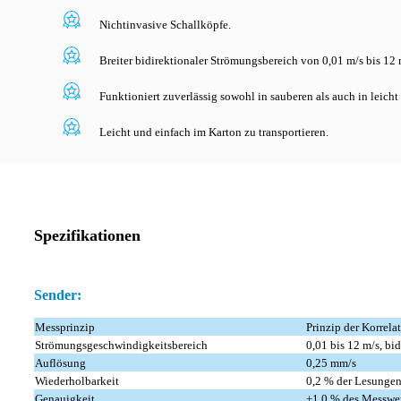
Nichtinvasive Schallköpfe.
Breiter bidirektionaler Strömungsbereich von 0,01 m/s bis 12
Funktioniert zuverlässig sowohl in sauberen als auch in leic
Leicht und einfach im Karton zu transportieren.
Spezifikationen
Sender:
Messprinzip
Prinzip der Korrela
Strömungsgeschwindigkeitsbereich
0,01 bis 12 m/s, bid
Auflösung
0,25 mm/s
Wiederholbarkeit
0,2 % der Lesunge
Genauigkeit
±1,0 % des Messwer