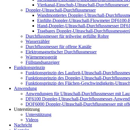
Vierkanal-Einschub-Ultraschall-Durchflussmesser
Doppler-Ultraschall-Durchflussmesser
Wandmontiertes Doppler-Ultraschall-Durchfluss
Einführ-Doppler-Ultraschall-Flowmeter DF6100-
Hand-Doppler-Ultraschall-Durchflussmesser DF
Tragbares Doppler-Ultraschall-Durchflussmessge
Durchflussmesser für teilweise gefüllte Rohre
Wasserzähler
Durchflussmesser für offene Kanäle
Elektromagnetischer Durchflussmesser
Wärmemessgerät
Füllstandsanzeiger
Funktionsprinzip
Funktionsprinzip des Laufzeit-Ultraschall-Durchflussmes
Funktionsprinzip des Doppler-Ultraschall-Durchflussmes
Funktionsprinzip des Flächen-Geschwindigkeits-Ultrasch
Anwendung
Anwendungen für Ultraschall-Durchflussmesser mit La
DF6100 Doppler-Ultraschall-Durchflussmesser-Anwen
DOF6000 Doppler-Ultraschall-Durchflussmesser mit o
Unterstützung
Unterstützung
Videos
Nachricht