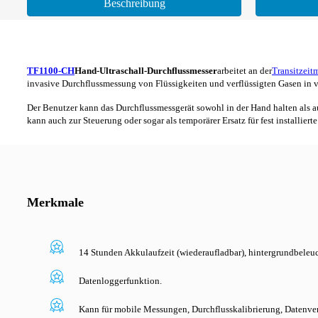
Beschreibung
TF1100-CH
Hand-Ultraschall-Durchflussmesser
arbeitet an der
Transitzeit
invasive Durchflussmessung von Flüssigkeiten und verflüssigten Gasen in
Der Benutzer kann das Durchflussmessgerät sowohl in der Hand halten als a
kann auch zur Steuerung oder sogar als temporärer Ersatz für fest installier
Merkmale
14 Stunden Akkulaufzeit (wiederaufladbar), hintergrundbeleuch
Datenloggerfunktion.
Kann für mobile Messungen, Durchflusskalibrierung, Datenve