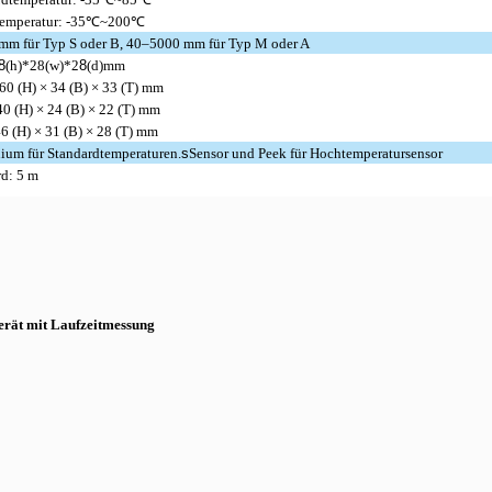
emperatur: -35℃~200℃
mm für Typ S oder B, 40–5000 mm für Typ M oder A
8
(h)*28(w)*2
8
(d)mm
60 (H) × 34 (B) × 33 (T) mm
0 (H) × 24 (B) × 22 (T) mm
6 (H) × 31 (B) × 28 (T) mm
ium für Standardtemperaturen.
s
Sensor und Peek für Hochtemperatursensor
rd: 5 m
erät mit Laufzeitmessung