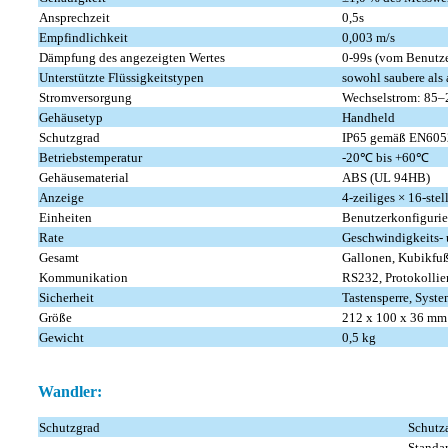
Ansprechzeit
0,5s
Empfindlichkeit
0,003 m/s
Dämpfung des angezeigten Wertes
0-99s (vom Benutze
Unterstützte Flüssigkeitstypen
sowohl saubere als
Stromversorgung
Wechselstrom: 85–2
Gehäusetyp
Handheld
Schutzgrad
IP65 gemäß EN605
Betriebstemperatur
-20℃ bis +60℃
Gehäusematerial
ABS (UL 94HB)
Anzeige
4-zeiliges × 16-st
Einheiten
Benutzerkonfigurie
Rate
Geschwindigkeits-
Gesamt
Gallonen, Kubikfuß
Kommunikation
RS232, Protokollie
Sicherheit
Tastensperre, Syste
Größe
212 x 100 x 36 mm
Gewicht
0,5 kg
Wandler:
Schutzgrad
Schutza
Standa