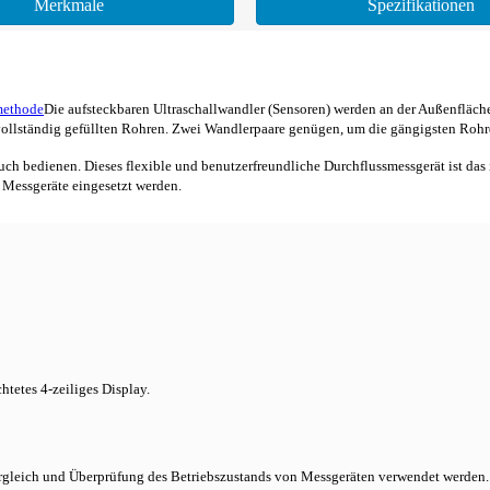
Merkmale
Spezifikationen
methode
Die aufsteckbaren Ultraschallwandler (Sensoren) werden an der Außenfläch
 vollständig gefüllten Rohren. Zwei Wandlerpaare genügen, um die gängigsten Roh
uch bedienen. Dieses flexible und benutzerfreundliche Durchflussmessgerät ist das
te Messgeräte eingesetzt werden.
tetes 4-zeiliges Display.
rgleich und Überprüfung des Betriebszustands von Messgeräten verwendet werden.