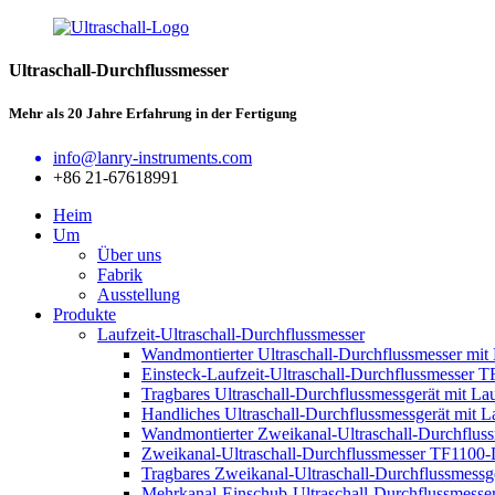
Ultraschall-Durchflussmesser
Mehr als 20 Jahre Erfahrung in der Fertigung
info@lanry-instruments.com
+86 21-67618991
Heim
Um
Über uns
Fabrik
Ausstellung
Produkte
Laufzeit-Ultraschall-Durchflussmesser
Wandmontierter Ultraschall-Durchflussmesser mi
Einsteck-Laufzeit-Ultraschall-Durchflussmesser 
Tragbares Ultraschall-Durchflussmessgerät mit L
Handliches Ultraschall-Durchflussmessgerät mit
Wandmontierter Zweikanal-Ultraschall-Durchflu
Zweikanal-Ultraschall-Durchflussmesser TF1100-D
Tragbares Zweikanal-Ultraschall-Durchflussmess
Mehrkanal-Einschub-Ultraschall-Durchflussmess